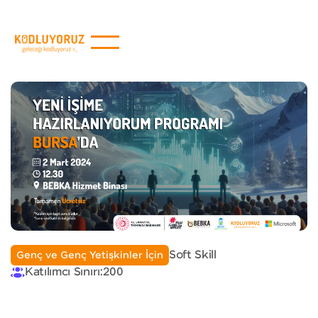
Soft Skill
Genç ve Genç Yetişkinler İçin
Katılımcı Sınırı:
200