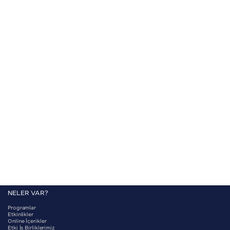
Program Seviyesi
Orta
Program Süresi
4s
Katılım Belgesi
Var
Son Başvuru Tarihi
29.2.2024
Başlangıç Tarihi
2.3.2024
Bitiş Tarihi
2.3.2024
Konum
BEBKA Hizmet Binası
NELER VAR?
Programlar
Etkinlikler
Online İçerikler
Etki İş Birliklerimiz