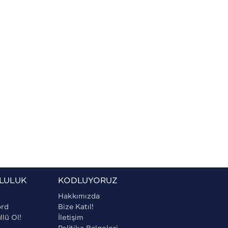
LULUK
KODLUYORUZ
Hakkımızda
ord
Bize Katıl!
lü Ol!
İletişim