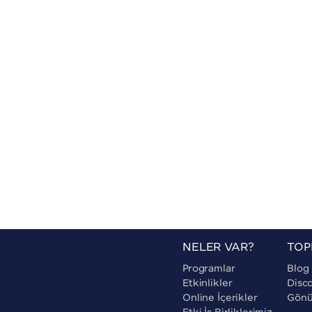
NELER VAR?
TOP
Programlar
Blog
Etkinlikler
Disc
Online İçerikler
Gönül