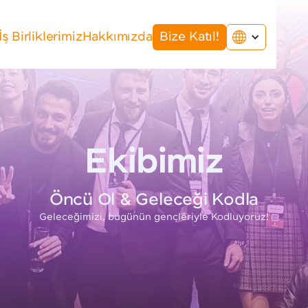
İş Birliklerimiz
Hakkımızda
Bize Katıl!
Ekibimiz
Öncü Ol & Geleceği Kodla
Geleceğimizi, bugünün gençleriyle Kodluyoruz!