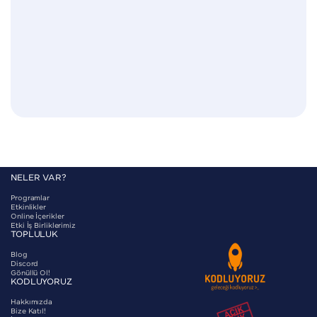

NELER VAR?
Programlar
Etkinlikler
Online İçerikler
Etki İş Birliklerimiz
TOPLULUK
Blog
Discord
Gönüllü Ol!
KODLUYORUZ
Hakkımızda
Bize Katıl!