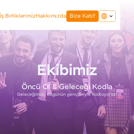
İş Birliklerimiz
Hakkımızda
Bize Katıl!
Ekibimiz
Öncü Ol & Geleceği Kodla
Geleceğimizi, bugünün gençleriyle Kodluyoruz!