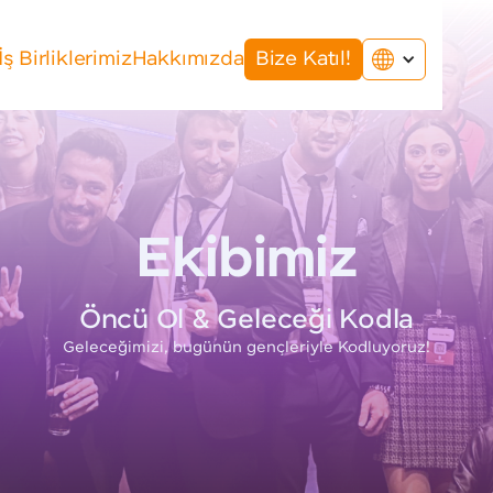
İş Birliklerimiz
Hakkımızda
Bize Katıl!
Ekibimiz
Öncü Ol & Geleceği Kodla
Geleceğimizi, bugünün gençleriyle Kodluyoruz!