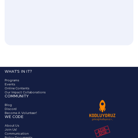

WHAT'S IN IT?
Programs
Events
Online Contents
Our Impact Collaborations
COMMUNITY
Blog
Discord
Become A Volunteer!
WE CODE
About Us
Join Us!
Communication
Policy Documents