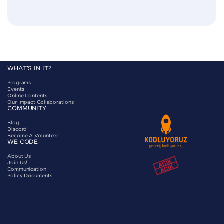
WHAT'S IN IT?
Programs
Events
Online Contents
Our Impact Collaborations
COMMUNITY
Blog
Discord
Become A Volunteer!
WE CODE
About Us
Join Us!
Communication
Policy Documents